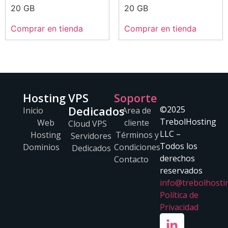
20 GB
20 GB
Comprar en tienda
Comprar en tienda
Hosting
VPS
Soporte
Dedicados
©2025
Inicio
Area de
TrebolHosting
Web
cliente
Cloud VPS
LLC –
Hosting
Términos y
Servidores
Todos los
Dominios
Condiciones
Dedicados
derechos
Contacto
reservados
info@trebolhosti
Política de
Privacidad