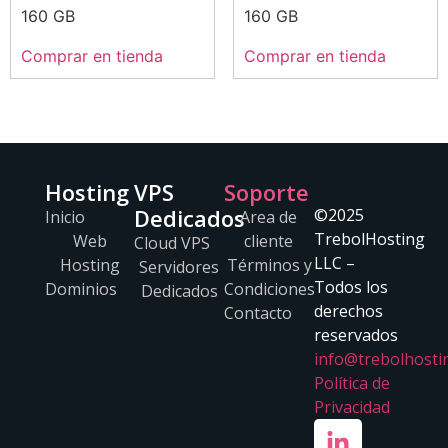
160 GB
160 GB
Comprar en tienda
Comprar en tienda
Hosting
VPS
Soporte
Dedicados
©2025
Inicio
Area de
TrebolHosting
Web
cliente
Cloud VPS
LLC –
Hosting
Términos y
Servidores
Todos los
Dominios
Condiciones
Dedicados
derechos
Contacto
reservados
info@trebolhosti
Política de
Privacidad